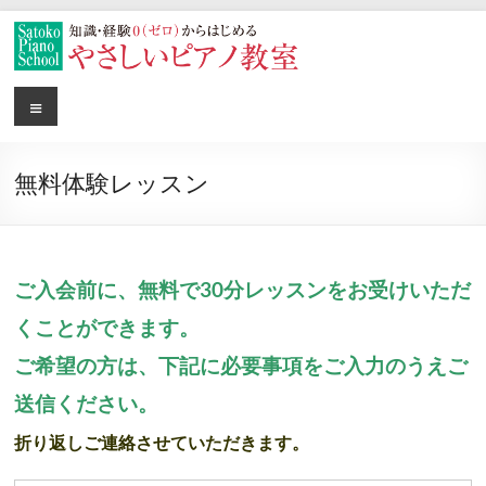
コ
ン
テ
ン
や
メ
世
ツ
ニ
田
へ
さ
ュ
谷
ス
キ
ー
し
の
無料体験レッスン
ッ
や
プ
い
さ
し
子
い
ご入会前に、無料で30分レッスンをお受けいただ
供
子
くことができます。
供
ピ
ピ
ご希望の方は、下記に必要事項をご入力のうえご
ア
ア
送信ください。
ノ
ノ
教
折り返しご連絡させていただきます。
教
室