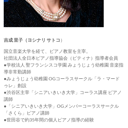
吉成 里子（ヨシナリ サトコ
）
国立音楽大学を経て、ピアノ教室を主宰。
社団法人全日本ピアノ指導協会（ピティナ）指導者会員
●学校法人 聖フランシスコ学園 みょうじょう幼稚園 音楽指
導非常勤講師
●みょうじょう幼稚園 OGコーラスサークル「ラ・マード
ゥレ」創設
●渋谷区主宰「シニアいきいき大学」コーラス講座 ピアノ
講師
●「シニアいきいき大学」OGメンバーコーラスサークル
「さくら」ピアノ講師
●世田谷で約35年間の個人ピアノ指導の経験