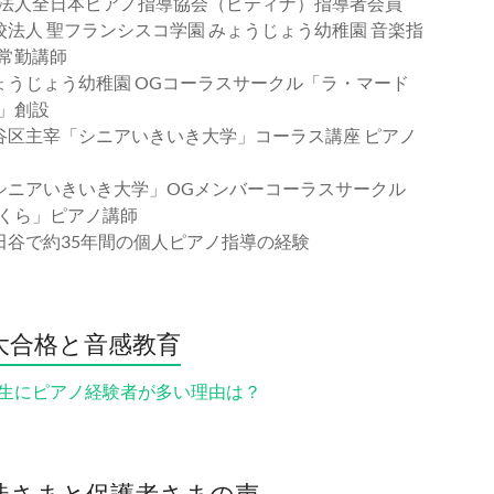
法人全日本ピアノ指導協会（ピティナ）指導者会員
校法人 聖フランシスコ学園 みょうじょう幼稚園 音楽指
常勤講師
ょうじょう幼稚園 OGコーラスサークル「ラ・マード
」創設
谷区主宰「シニアいきいき大学」コーラス講座 ピアノ
シニアいきいき大学」OGメンバーコーラスサークル
くら」ピアノ講師
田谷で約35年間の個人ピアノ指導の経験
大合格と音感教育
生にピアノ経験者が多い理由は？
徒さまと保護者さまの声