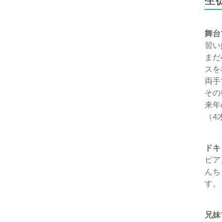
舞台
習い
まだ
スを
両手
その
来年
（4
ドキ
ピア
んち
す。
兄妹