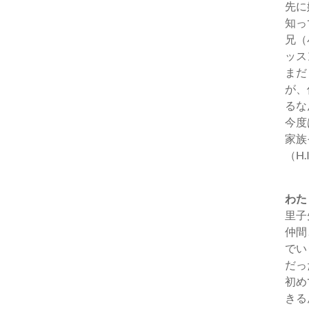
先に
知っ
兄（
ッス
まだ
が、
るな
今度
家族
（H
わた
里子
仲間
でい
だっ
初め
きる