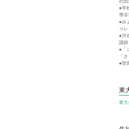
社団
●学
導非
●み
ゥレ
●渋
講師
●「
「さ
●世
東
東大
生