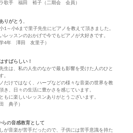
ラ歌手 福田 裕子（二期会 会員）
ありがとう
。
小1～小6まで里子先生にピアノを教えて頂きました。
いレッスンのおかげで今でもピアノが大好きです。
学4年 澤田 友里子）
はすばらしい！
先生は、私の人生のなかで最も影響を受けた人のひと
す。
ノだけではなく、ハープなどの様々な音楽の世界を教
頂き、日々の生活に豊かさを感じています。
ともに楽しいレッスンありがとうございます。
田 典子）
からの音感教育として
しが音楽が苦手だったので、子供には苦手意識を持た