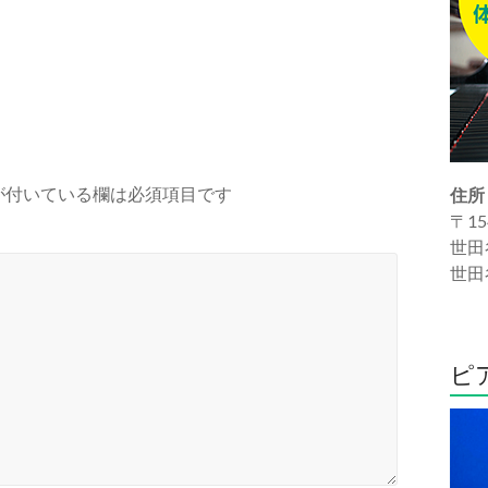
が付いている欄は必須項目です
住所
〒15
世田
世田
ピ