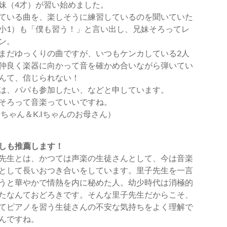
妹（4才）が習い始めました。
ている曲を、楽しそうに練習しているのを聞いていた
小1）も「僕も習う！」と言い出し、兄妹そろってレ
ン。
まだゆっくりの曲ですが、いつもケンカしている2人
仲良く楽器に向かって音を確かめ合いながら弾いてい
んて、信じられない！
は、パパも参加したい、などと申しています。
そろって音楽っていいですね。
.Iちゃん＆K.Iちゃんのお母さん）
しも推薦します！
先生とは、かつては声楽の生徒さんとして、今は音楽
として長いおつき合いをしています。里子先生を一言
うと華やかで情熱を内に秘めた人。幼少時代は消極的
たなんておどろきです。そんな里子先生だからこそ、
てピアノを習う生徒さんの不安な気持ちをよく理解で
んですね。