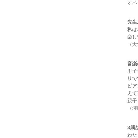
オペ
先生
私は
楽し
（大
音楽
里子
りで
ピア
えて
親子
（澤
3歳
わた