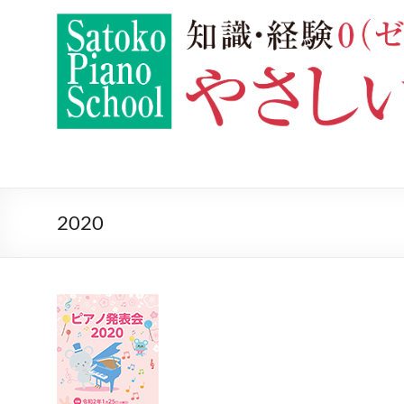
コ
ン
や
世
テ
田
さ
ン
谷
ツ
し
の
へ
ス
や
い
キ
さ
ッ
し
子
プ
い
供
子
2020
供
ピ
ピ
ア
ア
ノ
ノ
教
教
室
室