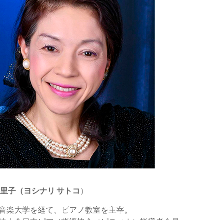
 里子（ヨシナリ サトコ
）
音楽大学を経て、ピアノ教室を主宰。