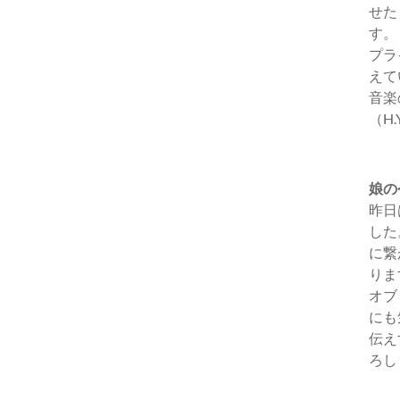
せた
す。
プラ
えて
音楽
（H
娘の
昨日
した
に繋
りま
オブ
にも
伝え
ろし